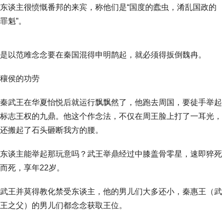
东谈主很愤慨番邦的来宾，称他们是“国度的蠹虫，淆乱国政的
罪魁”。
是以范雎念念要在秦国混得申明鹊起，就必须得扳倒魏冉。
穰侯的功劳
秦武王在华夏怡悦后就运行飘飘然了，他跑去周国，要徒手举起
标志王权的九鼎。他这个作念法，不仅在周王脸上打了一耳光，
还搬起了石头砸断我方的腰。
东谈主能举起那玩意吗？武王举鼎经过中膝盖骨零星，速即猝死
而死，享年22岁。
武王并莫得教化禁受东谈主，他的男儿们大多还小，秦惠王（武
王之父）的男儿们都念念获取王位。