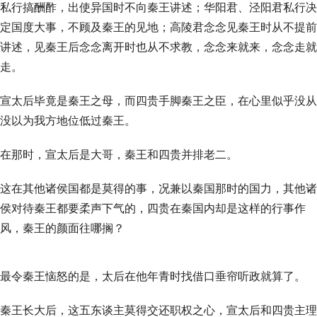
私行搞酬酢，出使异国时不向秦王讲述；华阳君、泾阳君私行决
定国度大事，不顾及秦王的见地；高陵君念念见秦王时从不提前
讲述，见秦王后念念离开时也从不求教，念念来就来，念念走就
走。
宣太后毕竟是秦王之母，而四贵手脚秦王之臣，在心里似乎没从
没以为我方地位低过秦王。
在那时，宣太后是大哥，秦王和四贵并排老二。
这在其他诸侯国都是莫得的事，况兼以秦国那时的国力，其他诸
侯对待秦王都要柔声下气的，四贵在秦国内却是这样的行事作
风，秦王的颜面往哪搁？
最令秦王恼怒的是，太后在他年青时找借口垂帘听政就算了。
秦王长大后，这五东谈主莫得交还职权之心，宣太后和四贵主理