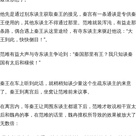
他先是通过别东谈主获取秦王的接见，秦宫有一条通谈是专供秦
王使用的，其他东谈主不得通过那里。范雎就装浑沌，有益走那
条路，偶合遇上秦王从这里途经，有寺东谈主来驱赶他说：“大
王到此，快快侧目！”。
范雎有益大声与寺东谈主争论到：“秦国那里有王？我只知谈秦
国有太后和穰侯！”
秦王在车上听到此话，就稍稍知谈少量这个生疏东谈主的来意
了。秦王到离宫后，坐窝让范雎前来议事。
在离宫内，等秦王让周围东谈主都退下后，范雎才敢说相干宣太
后和魏冉的事，在范雎的话里，魏冉擅权所导致的效果被放大了
无数倍：