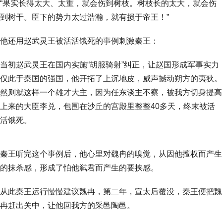
“果实长得太大、太重，就会伤到树枝。树枝长的太大，就会伤
到树干。臣下的势力太过浩瀚，就有损于帝王！”
他还用赵武灵王被活活饿死的事例刺激秦王：
当初赵武灵王在国内实施“胡服骑射”纠正，让赵国形成军事实力
仅此于秦国的强国，他开拓了上沉地皮，威声撼动朔方的夷狄。
然则就这样一个雄才大主，因为任东谈主不察，被我方切身提高
上来的大臣李兑，包围在沙丘的宫殿里整整40多天，终末被活
活饿死。
秦王听完这个事例后，他心里对魏冉的嗅觉，从因他擅权而产生
的抹杀感，形成了怕他弑君而产生的要挟感。
从此秦王运行慢慢建议魏冉，第二年，宣太后覆没，秦王便把魏
冉赶出关中，让他回我方的采邑陶邑。