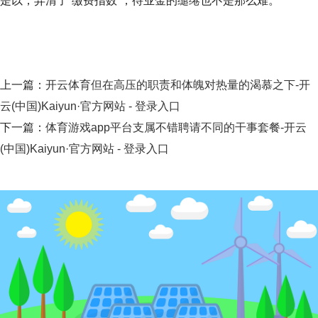
是以，弄清了“缴费指数”，待业金的缱绻也不是那么难。
上一篇：
开云体育但在高压的职责和体魄对热量的渴慕之下-开
云(中国)Kaiyun·官方网站 - 登录入口
下一篇：
体育游戏app平台支属不错聘请不同的干事套餐-开云
(中国)Kaiyun·官方网站 - 登录入口