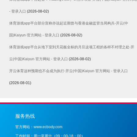
- 登录入口
(2026-08-02)
体育游戏app平台部分宣称亦说起近期曾与香港金融监管当局构兵-开云(中
国)Kaiyun·官方网站 - 登录入口
(2026-08-02)
体育游戏app平台从地下室到天花板全标的月旦这项工程的各样不对理之处-开
云(中国)Kaiyun·官方网站 - 登录入口
(2026-08-02)
开云体育这种预期也不会成为执行-开云(中国)Kaiyun·官方网站 - 登录入口
(2026-08-01)
服务热线
官方网站：www.ecbody.com
工作时间：周一至周六（09：00-18：00）