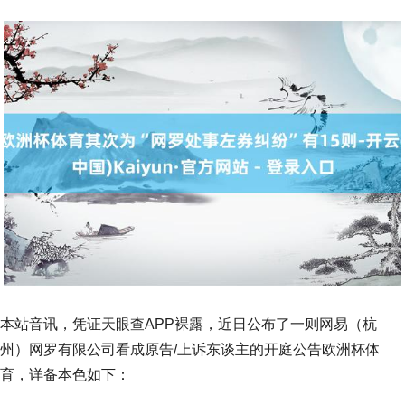
本站音讯，凭证天眼查APP裸露，近日公布了一则网易（杭
州）网罗有限公司看成原告/上诉东谈主的开庭公告欧洲杯体
育，详备本色如下：