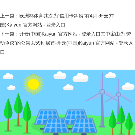
上一篇：
欧洲杯体育其次为“信用卡纠纷”有4则-开云(中
国)Kaiyun·官方网站 - 登录入口
下一篇：
开云(中国)Kaiyun·官方网站 - 登录入口其中案由为“劳
动争议”的公告以59则居首-开云(中国)Kaiyun·官方网站 - 登录入
口