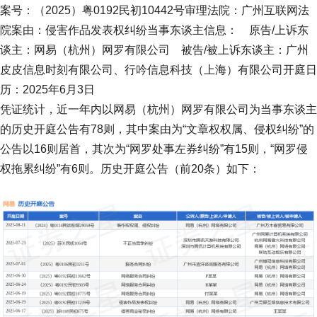
案号：（2025）粤0192民初10442号审理法院：广州互联网法
院案由：侵害作品发表权纠纷当事东谈主信息： 原告/上诉东
谈主：网易（杭州）网罗有限公司 被告/被上诉东谈主：广州
皮皮信息时刻有限公司、行吟信息科技（上海）有限公司开庭日
历：2025年6月3日
凭证统计，近一年内以网易（杭州）网罗有限公司为当事东谈主
的历史开庭公告有78则，其中案由为“文章权权属、侵权纠纷”的
公告以16则居首，其次为“网罗处事左券纠纷”有15则，“网罗侵
权拖累纠纷”有6则。历史开庭公告（前20条）如下：