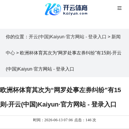
你的位置：
开云(中国)Kaiyun·官方网站 - 登录入口
>
新闻
中心
> 欧洲杯体育其次为“网罗处事左券纠纷”有15则-开云
(中国)Kaiyun·官方网站 - 登录入口
欧洲杯体育其次为“网罗处事左券纠纷”有15
则-开云(中国)Kaiyun·官方网站 - 登录入口
时间：2026-06-13 07:06
点击：146 次