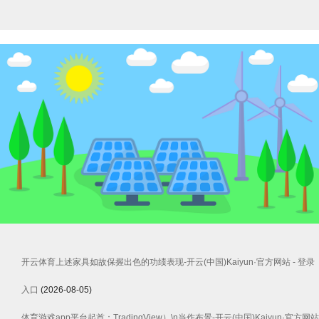
开云体育上述家具如故保握出色的功绩表现-开云(中国)Kaiyun·官方网站 - 登录
入口
(2026-08-05)
体育游戏app平台起首：TradingView）\n当作布景-开云(中国)Kaiyun·官方网站