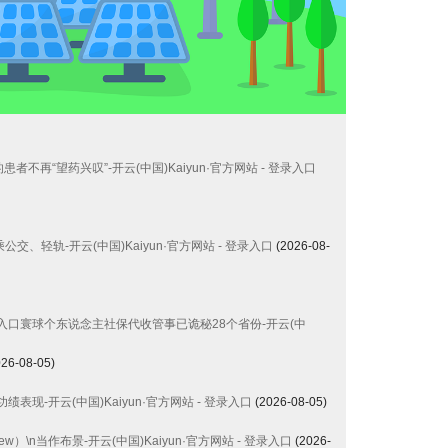
不再“望药兴叹”-开云(中国)Kaiyun·官方网站 - 登录入口
交、轻轨-开云(中国)Kaiyun·官方网站 - 登录入口
(2026-08-
- 登录入口寰球个东说念主社保代收管事已诡秘28个省份-开云(中
26-08-05)
现-开云(中国)Kaiyun·官方网站 - 登录入口
(2026-08-05)
ew）\n当作布景-开云(中国)Kaiyun·官方网站 - 登录入口
(2026-