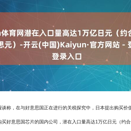
谈称，在与好意思国正在进行的关税探究中，日本提出购买价值
好意思国芯片的国内公司，潜在入口量高达1万亿日元（约合6