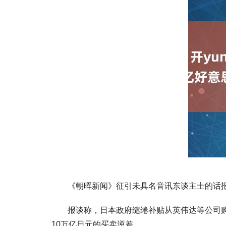
《朝晖新闻》征引未具名音讯东谈主士的话报
报谈称，日本政府缱绻补贴从英伟达等公司购买
10万亿日元的买卖逆差。