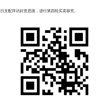
日支配拜访好意思国，进行第四轮买卖探究。