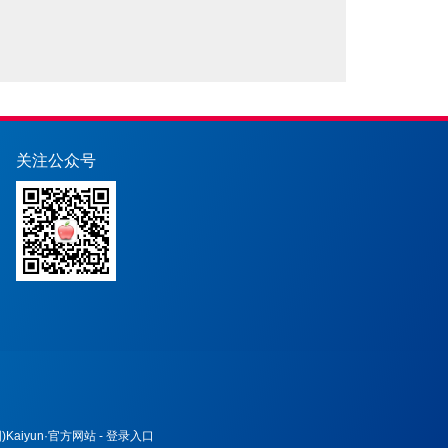
关注公众号
aiyun·官方网站 - 登录入口