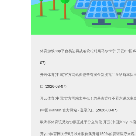
体育游戏app平台易边再战哈坎松对飚马尔卡宁-开云(中国)Kai
07)
开云体育(中国)官方网站但也曾有掘金新援瓦兰丘纳斯率队出战-开
口
(2026-08-07)
开云体育(中国)官方网站太夸张！约基奇背打不看东说念主
(中国)Kaiyun·官方网站 - 登录入口
(2026-08-07)
欧洲杯体育该见地钞票正处于分立阶段-开云(中国)Kaiyun·官
开yun体育网关于8月以来股价飙升超150%的赛诺医疗来说-开云