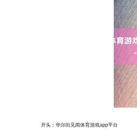
开头：华尔街见闻体育游戏app平台