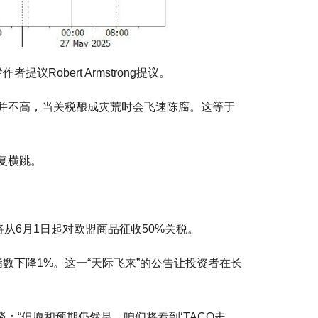
议Robert Armstrong提议。
并不高，当关税酿成灾荒时会飞速陈腐。这等于
复横跳。
6月1日起对欧盟商品征收50%关税。
指数下降1%。这一“天际飞来”的公告让投资者在长
写谈：“但愿和预期仍然是，咱们将看到‘TACO走