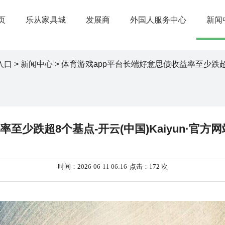
页
乐从家具城
发展商
外国人服务中心
新闻
录入口
>
新闻中心
> 体育游戏app平台长端好意思债收益率至少跌超8个
少跌超8个基点-开云(中国)Kaiyun·官方网站
时间：2026-06-11 06:16
点击：172 次