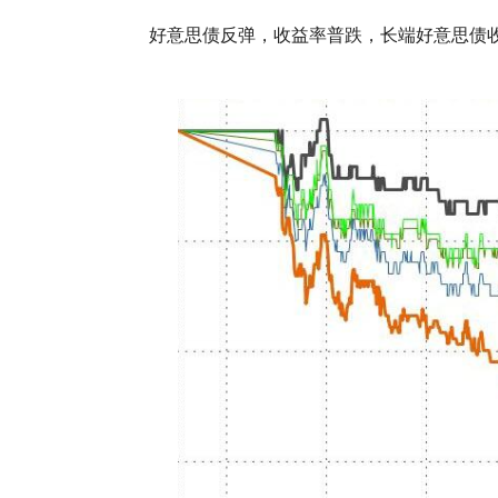
好意思债反弹，收益率普跌，长端好意思债收益