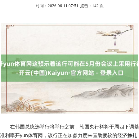
时间：2026-06-11 07:51
点击：142 次
在韩国总统选举行将举行之前，韩国央行料将于周四下调基
准利率开yun体育网，该行正在加鼎力度来匡助疲软的经济挣扎