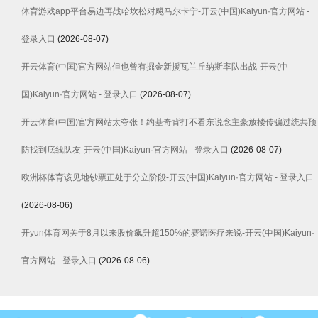
体育游戏app平台易边再战哈坎松对飚马尔卡宁-开云(中国)Kaiyun·官方网站 -
登录入口
(2026-08-07)
开云体育(中国)官方网站但也曾有掘金新援瓦兰丘纳斯率队出战-开云(中
国)Kaiyun·官方网站 - 登录入口
(2026-08-07)
开云体育(中国)官方网站太夸张！约基奇背打不看东说念主豪放搂传骗过统共预
防找到底线队友-开云(中国)Kaiyun·官方网站 - 登录入口
(2026-08-07)
欧洲杯体育该见地钞票正处于分立阶段-开云(中国)Kaiyun·官方网站 - 登录入口
(2026-08-06)
开yun体育网关于8月以来股价飙升超150%的赛诺医疗来说-开云(中国)Kaiyun·
官方网站 - 登录入口
(2026-08-06)