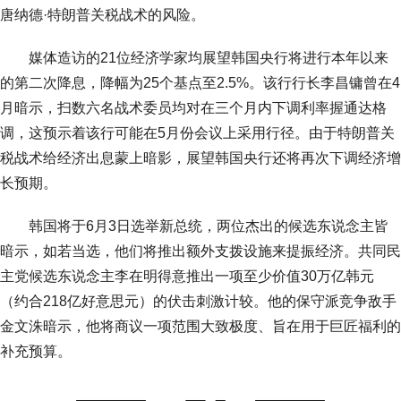
唐纳德·特朗普关税战术的风险。
媒体造访的21位经济学家均展望韩国央行将进行本年以来
的第二次降息，降幅为25个基点至2.5%。该行行长李昌镛曾在4
月暗示，扫数六名战术委员均对在三个月内下调利率握通达格
调，这预示着该行可能在5月份会议上采用行径。由于特朗普关
税战术给经济出息蒙上暗影，展望韩国央行还将再次下调经济增
长预期。
韩国将于6月3日选举新总统，两位杰出的候选东说念主皆
暗示，如若当选，他们将推出额外支拨设施来提振经济。共同民
主党候选东说念主李在明得意推出一项至少价值30万亿韩元
（约合218亿好意思元）的伏击刺激计较。他的保守派竞争敌手
金文洙暗示，他将商议一项范围大致极度、旨在用于巨匠福利的
补充预算。