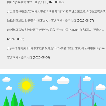
国)Kaiyun·官方网站 - 登录入口
(2026-08-07)
开云体育(中国)官方网站太夸张！约基奇背打不看东说念主豪放搂传骗过统共预
防找到底线队友-开云(中国)Kaiyun·官方网站 - 登录入口
(2026-08-07)
欧洲杯体育该见地钞票正处于分立阶段-开云(中国)Kaiyun·官方网站 - 登录入口
(2026-08-06)
开yun体育网关于8月以来股价飙升超150%的赛诺医疗来说-开云(中国)Kaiyun·
官方网站 - 登录入口
(2026-08-06)