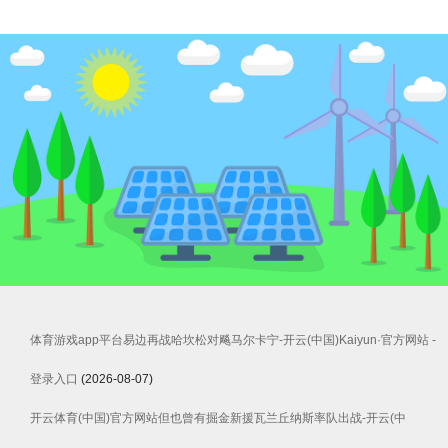
体育游戏app平台易边再战哈坎松对飚马尔卡宁-开云(中国)Kaiyun·官方网站 -
登录入口
(2026-08-07)
开云体育(中国)官方网站但也曾有掘金新援瓦兰丘纳斯率队出战-开云(中