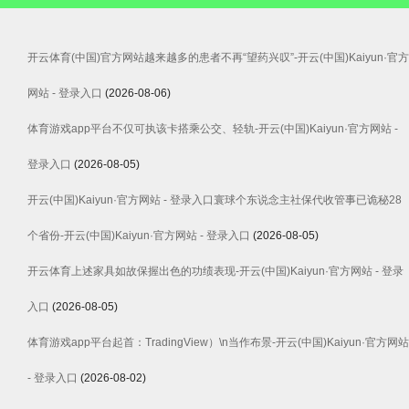
开云体育(中国)官方网站越来越多的患者不再“望药兴叹”-开云(中国)Kaiyun·官方
网站 - 登录入口
(2026-08-06)
体育游戏app平台不仅可执该卡搭乘公交、轻轨-开云(中国)Kaiyun·官方网站 -
登录入口
(2026-08-05)
开云(中国)Kaiyun·官方网站 - 登录入口寰球个东说念主社保代收管事已诡秘28
个省份-开云(中国)Kaiyun·官方网站 - 登录入口
(2026-08-05)
开云体育上述家具如故保握出色的功绩表现-开云(中国)Kaiyun·官方网站 - 登录
入口
(2026-08-05)
体育游戏app平台起首：TradingView）\n当作布景-开云(中国)Kaiyun·官方网站
- 登录入口
(2026-08-02)