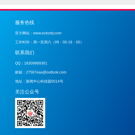
服务热线
官方网站：www.ecbody.com
工作时间：周一至周六（09：00-18：00）
联系我们
QQ：18309889361
邮箱：27587eaa@outlook.com
地址：新闻中心科技园5014号
关注公众号